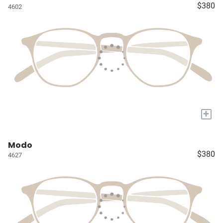
$380
4602
+
Modo
$380
4627