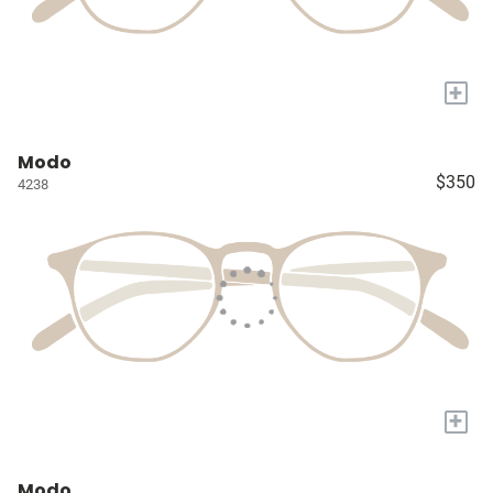
+
Modo
$350
4238
+
Modo