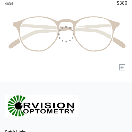
$380
4634
+
Quick Links