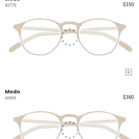
$350
4277S
+
Modo
$380
4283S