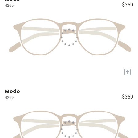
$350
4265
+
Modo
$350
4269