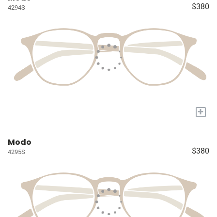
$380
4294S
+
Modo
$380
4295S