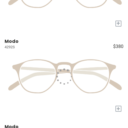
+
Modo
$380
4292S
+
Modo