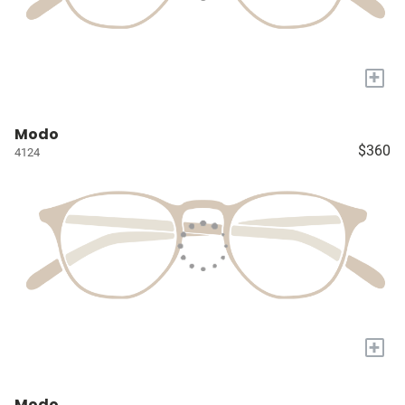
+
Modo
$360
4124
+
Modo