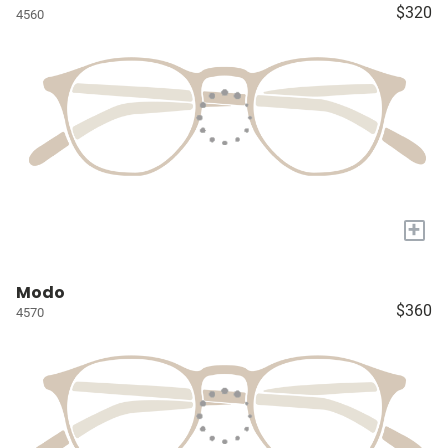
$320
4560
+
Modo
$360
4570