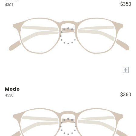
$350
4301
+
Modo
$360
4530