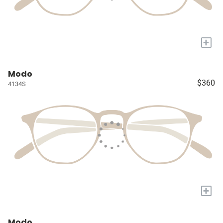
+
Modo
$360
4134S
+
Modo