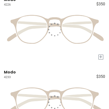
$350
4226
+
Modo
$350
4233