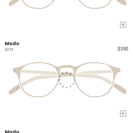
+
Modo
$350
4274
+
Modo