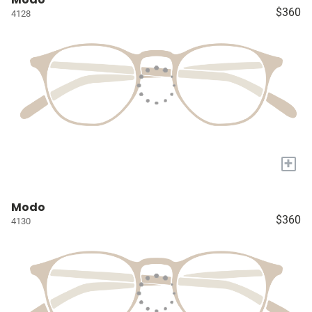
$360
4128
+
Modo
$360
4130