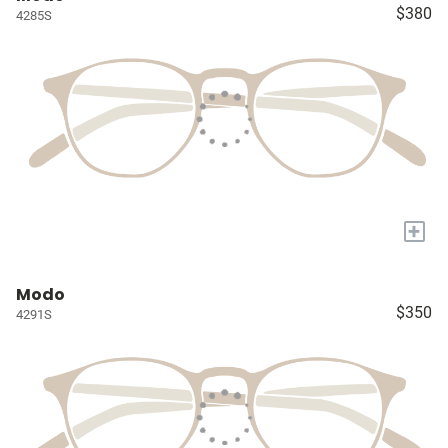
$380
4285S
+
Modo
$350
4291S